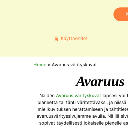
Käyttöehdot
Home
»
Avaruus värityskuvat
Avaruus 
Näiden
Avaruus värityskuvat
lapsesi voi 
planeetta tai tähti väritettäväksi, ja niis
mielikuvituksen herättämiseen ja tähtitiet
avaruusvärityssivujemme avulla. Näillä sivu
sopivat täydellisesti jokaiselle pienelle as