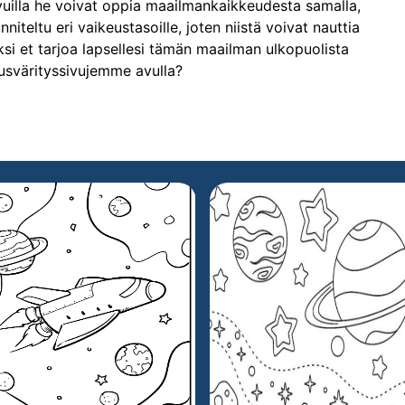
 sivuilla he voivat oppia maailmankaikkeudesta samalla,
niteltu eri vaikeustasoille, joten niistä voivat nauttia
iksi et tarjoa lapsellesi tämän maailman ulkopuolista
svärityssivujemme avulla?