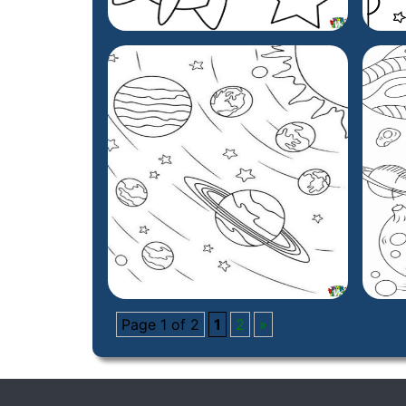
Page 1 of 2
1
2
»