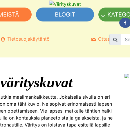
MEISTÄ
BLOGIT
KATEGO
Tietosuojakäytäntö
Ottaa yhteyttä
värityskuvat
tutkia maailmankaikkeutta. Jokaisella sivulla on eri
sä on oma tähtikuvio. Ne sopivat erinomaisesti lapsen
een opettamiseen. Vie lapsesi matkalle tähtien halki
illa on kohtauksia planeetoista ja galakseista, ja ne
tronautille. Väritys on loistava tapa esitellä lapsille