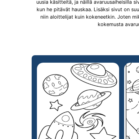
uusia käsitteitä, ja näillä avaruusaiheisilla
kun he pitävät hauskaa. Lisäksi sivut on suun
niin aloittelijat kuin kokeneetkin. Joten m
kokemusta avaruu