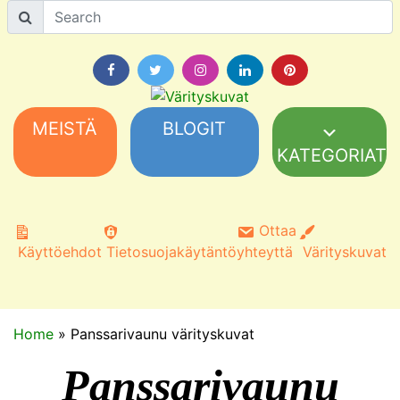
MEISTÄ
BLOGIT
KATEGORIAT
Ottaa
Käyttöehdot
Tietosuojakäytäntö
yhteyttä
Värityskuvat
Home
»
Panssarivaunu värityskuvat
Panssarivaunu