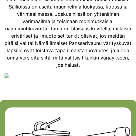
Säiliöissä on useita muunnelmia luokassa, koossa ja
värimaailmassa. Joskus niissä on yhtenäinen
värimaailma ja toisinaan monimutkaisia ​​
naamiointikuvioita. Tämä on tilaisuus kuvitella, millaisia
​​eriväriset ja -muotoiset tankit olisivat, jos meidän
pitäisi valita! Nämä ilmaiset Panssarivaunu värityskuvat
lapsille ovat loistava tapa ilmaista luovuutesi ja luoda
omia versioita siitä, mitä valitsisit tankin värjäykseen,
jos haluat.