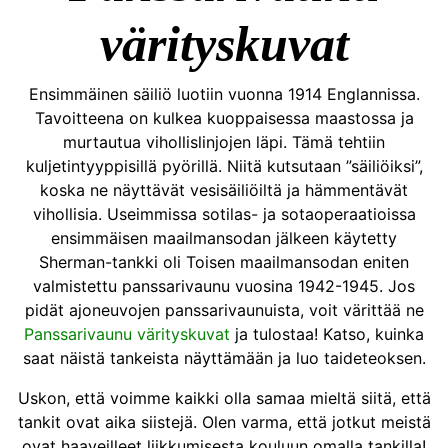
värityskuvat
Ensimmäinen säiliö luotiin vuonna 1914 Englannissa.
Tavoitteena on kulkea kuoppaisessa maastossa ja
murtautua vihollislinjojen läpi. Tämä tehtiin
kuljetintyyppisillä pyörillä. Niitä kutsutaan ”säiliöiksi”,
koska ne näyttävät vesisäiliöiltä ja hämmentävät
vihollisia. Useimmissa sotilas- ja sotaoperaatioissa
ensimmäisen maailmansodan jälkeen käytetty
Sherman-tankki oli Toisen maailmansodan eniten
valmistettu panssarivaunu vuosina 1942-1945. Jos
pidät ajoneuvojen panssarivaunuista, voit värittää ne
Panssarivaunu värityskuvat
ja tulostaa! Katso, kuinka
saat näistä tankeista näyttämään ja luo taideteoksen.
Uskon, että voimme kaikki olla samaa mieltä siitä, että
tankit ovat aika siistejä. Olen varma, että jotkut meistä
ovat haaveilleet liikkumisesta kouluun omalla tankilla!