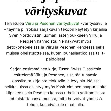
värityskuvat
Tervetuloa
Viiru ja Pesonen värityskuvat
-värityssivulle
– täynnä piirroksia sarjakuvan tekoon käytetyn kirjailija
Sven Nordqvistin luoman lastenjoukkueen Viiru ja
Pesosen hahmoista. Ne näkyvät myös
tietokonepeleissä ja Viiru ja Pesonen -lehdessä sekä
muissa oheistuotteissa, kuten lounaslaatikoissa tai t-
paidoissa!
Sarjan ensimmäinen kirja, Tusen Swiss Classicsin
esittelemä Viiru ja Pesonen, sisältää tuhansia
klassikoita kirjoista elokuviin ja levyihin. Näissä
seikkailuissa esiintyy myös Kosir-niminen naapuri, joka
kilpailee usein Pesosen kanssa urheilun voittamisesta
tai mistä tahansa muusta, mitä he voivat yhdessä
tehdä, kun eivät ole maatilalla.