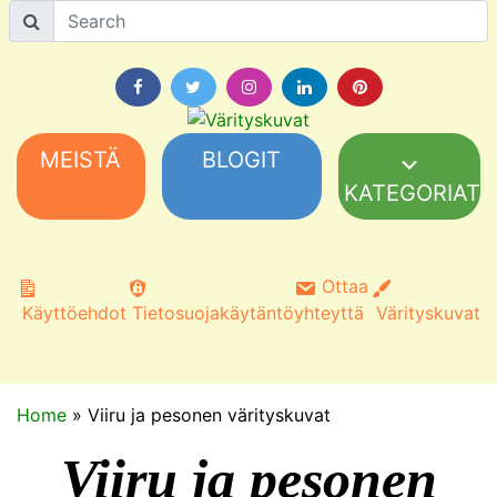
MEISTÄ
BLOGIT
KATEGORIAT
Ottaa
Käyttöehdot
Tietosuojakäytäntö
yhteyttä
Värityskuvat
Home
»
Viiru ja pesonen värityskuvat
Viiru ja pesonen