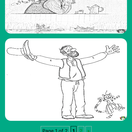
Page 1 of 2
1
2
»