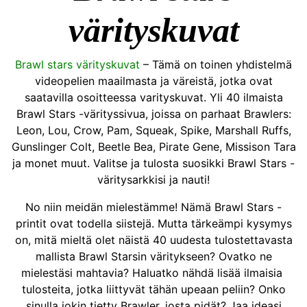
värityskuvat
Brawl stars värityskuvat
– Tämä on toinen yhdistelmä
videopelien maailmasta ja väreistä, jotka ovat
saatavilla osoitteessa varityskuvat. Yli 40 ilmaista
Brawl Stars -värityssivua, joissa on parhaat Brawlers:
Leon, Lou, Crow, Pam, Squeak, Spike, Marshall Ruffs,
Gunslinger Colt, Beetle Bea, Pirate Gene, Missison Tara
ja monet muut. Valitse ja tulosta suosikki Brawl Stars -
väritysarkkisi ja nauti!
No niin meidän mielestämme! Nämä Brawl Stars -
printit ovat todella siistejä. Mutta tärkeämpi kysymys
on, mitä mieltä olet näistä 40 uudesta tulostettavasta
mallista Brawl Starsin väritykseen? Ovatko ne
mielestäsi mahtavia? Haluatko nähdä lisää ilmaisia ​​
tulosteita, jotka liittyvät tähän upeaan peliin? Onko
sinulla jokin tietty Brawler, josta pidät? Jaa ideasi