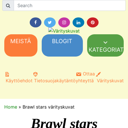
MEISTÄ
BLOGIT
KATEGORIAT
Ottaa
Käyttöehdot
Tietosuojakäytäntö
yhteyttä
Värityskuvat
Home
»
Brawl stars värityskuvat
Brawl stars