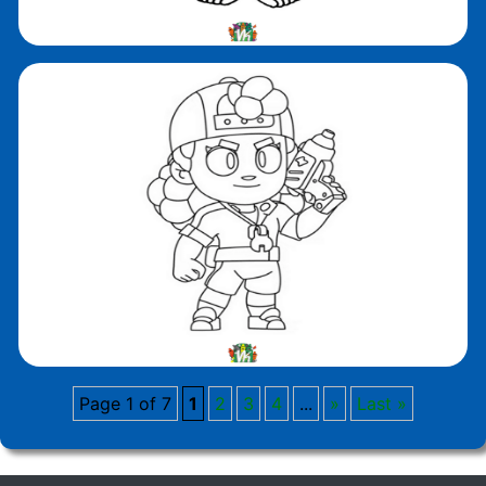
Page 1 of 7
1
2
3
4
...
»
Last »