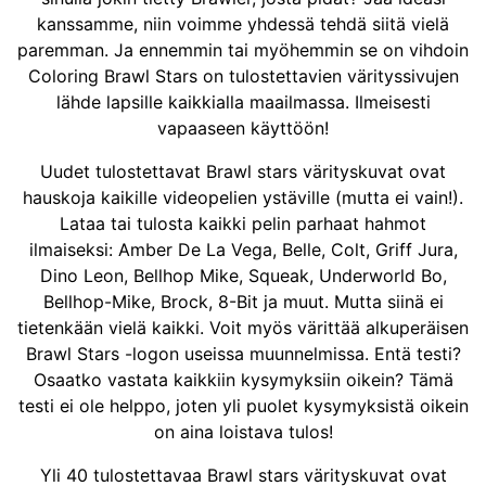
kanssamme, niin voimme yhdessä tehdä siitä vielä
paremman. Ja ennemmin tai myöhemmin se on vihdoin
Coloring Brawl Stars on tulostettavien värityssivujen
lähde lapsille kaikkialla maailmassa. Ilmeisesti
vapaaseen käyttöön!
Uudet tulostettavat Brawl stars värityskuvat ovat
hauskoja kaikille videopelien ystäville (mutta ei vain!).
Lataa tai tulosta kaikki pelin parhaat hahmot
ilmaiseksi: Amber De La Vega, Belle, Colt, Griff Jura,
Dino Leon, Bellhop Mike, Squeak, Underworld Bo,
Bellhop-Mike, Brock, 8-Bit ja muut. Mutta siinä ei
tietenkään vielä kaikki. Voit myös värittää alkuperäisen
Brawl Stars -logon useissa muunnelmissa. Entä testi?
Osaatko vastata kaikkiin kysymyksiin oikein? Tämä
testi ei ole helppo, joten yli puolet kysymyksistä oikein
on aina loistava tulos!
Yli 40 tulostettavaa Brawl stars värityskuvat ovat