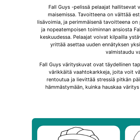
Fall Guys -pelissä pelaajat hallitsevat
maisemissa. Tavoitteena on välttää este
lisävoimia, ja perimmäisenä tavoitteena o
ja nopeatempoisen toiminnan ansiosta Fall
keskuudessa. Pelaajat voivat kilpailla yst
yrittää asettaa uuden ennätyksen yksin
valmistaudu v
Fall Guys värityskuvat ovat täydellinen tap
värikkäitä vaahtokarkkeja, joita voit vä
rentoutua ja lievittää stressiä pitkän päi
hämmästymään, kuinka hauskaa väritys v