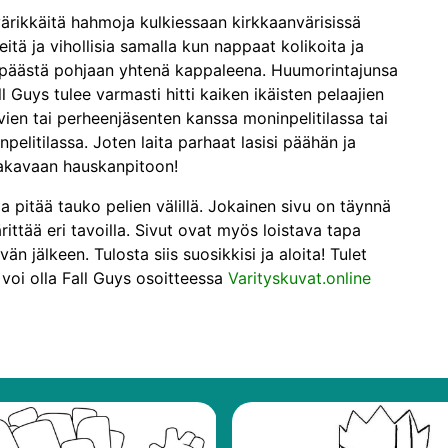
 värikkäitä hahmoja kulkiessaan kirkkaanvärisissä
itä ja vihollisia samalla kun nappaat kolikoita ja
n päästä pohjaan yhtenä kappaleena. Huumorintajunsa
 Guys tulee varmasti hitti kaiken ikäisten pelaajien
ävien tai perheenjäsenten kanssa moninpelitilassa tai
pelitilassa. Joten laita parhaat lasisi päähän ja
akavaan hauskanpitoon!
a pitää tauko pelien välillä. Jokainen sivu on täynnä
rittää eri tavoilla. Sivut ovat myös loistava tapa
vän jälkeen. Tulosta siis suosikkisi ja aloita! Tulet
oi olla Fall Guys osoitteessa
Varityskuvat.online