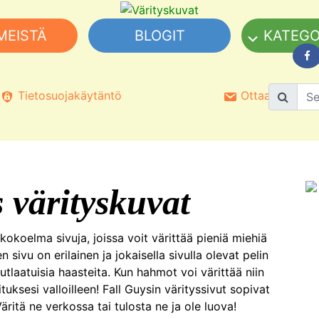
MEISTÄ
BLOGIT
KATEGO
Tietosuojakäytäntö
Ottaa yhteyttä
 värityskuvat
kokoelma sivuja, joissa voit värittää pieniä miehiä
 sivu on erilainen ja jokaisella sivulla olevat pelin
nutlaatuisia haasteita. Kun hahmot voi värittää niin
ituksesi valloilleen! Fall Guysin värityssivut sopivat
 Väritä ne verkossa tai tulosta ne ja ole luova!