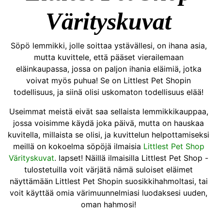
Värityskuvat
Söpö lemmikki, jolle soittaa ystävällesi, on ihana asia,
mutta kuvittele, että pääset vierailemaan
eläinkaupassa, jossa on paljon ihania eläimiä, jotka
voivat myös puhua! Se on Littlest Pet Shopin
todellisuus, ja siinä olisi uskomaton todellisuus elää!
Useimmat meistä eivät saa sellaista lemmikkikauppaa,
jossa voisimme käydä joka päivä, mutta on hauskaa
kuvitella, millaista se olisi, ja kuvittelun helpottamiseksi
meillä on kokoelma söpöjä ilmaisia ​​
Littlest Pet Shop
Värityskuvat
. lapset! Näillä ilmaisilla Littlest Pet Shop -
tulostetuilla voit värjätä nämä suloiset eläimet
näyttämään Littlest Pet Shopin suosikkihahmoltasi, tai
voit käyttää omia värimuunnelmiasi luodaksesi uuden,
oman hahmosi!