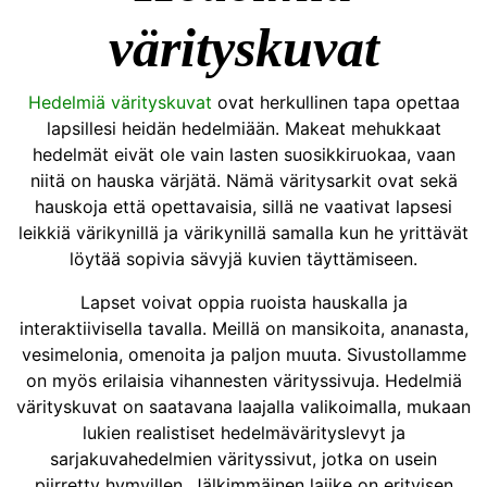
värityskuvat
Hedelmiä värityskuvat
ovat herkullinen tapa opettaa
lapsillesi heidän hedelmiään. Makeat mehukkaat
hedelmät eivät ole vain lasten suosikkiruokaa, vaan
niitä on hauska värjätä. Nämä väritysarkit ovat sekä
hauskoja että opettavaisia, sillä ne vaativat lapsesi
leikkiä värikynillä ja värikynillä samalla kun he yrittävät
löytää sopivia sävyjä kuvien täyttämiseen.
Lapset voivat oppia ruoista hauskalla ja
interaktiivisella tavalla. Meillä on mansikoita, ananasta,
vesimelonia, omenoita ja paljon muuta. Sivustollamme
on myös erilaisia ​​vihannesten värityssivuja. Hedelmiä
värityskuvat on saatavana laajalla valikoimalla, mukaan
lukien realistiset hedelmävärityslevyt ja
sarjakuvahedelmien värityssivut, jotka on usein
piirretty hymyillen. Jälkimmäinen lajike on erityisen