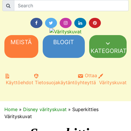
MEISTÄ
BLOGIT
KATEGORIAT
Ottaa
Käyttöehdot
Tietosuojakäytäntö
yhteyttä
Värityskuvat
Home
»
Disney värityskuvat
»
Superkitties
Värityskuvat