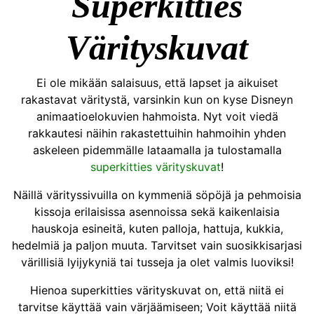
Superkitties
Värityskuvat
Ei ole mikään salaisuus, että lapset ja aikuiset
rakastavat väritystä, varsinkin kun on kyse Disneyn
animaatioelokuvien hahmoista. Nyt voit viedä
rakkautesi näihin rakastettuihin hahmoihin yhden
askeleen pidemmälle lataamalla ja tulostamalla
superkitties värityskuvat
!
Näillä värityssivuilla on kymmeniä söpöjä ja pehmoisia
kissoja erilaisissa asennoissa sekä kaikenlaisia
hauskoja esineitä, kuten palloja, hattuja, kukkia,
hedelmiä ja paljon muuta. Tarvitset vain suosikkisarjasi
värillisiä lyijykyniä tai tusseja ja olet valmis luoviksi!
Hienoa superkitties värityskuvat on, että niitä ei
tarvitse käyttää vain värjäämiseen; Voit käyttää niitä