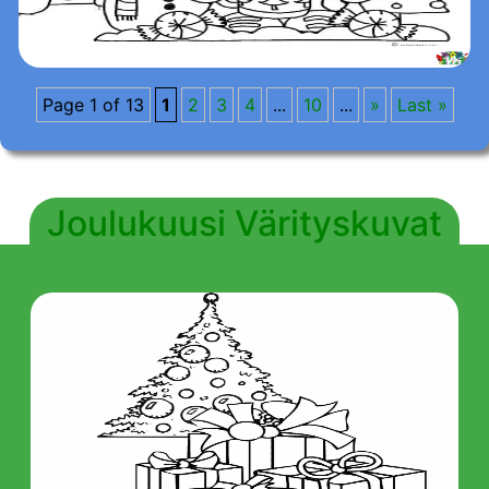
Page 1 of 13
1
2
3
4
...
10
...
»
Last »
Joulukuusi Värityskuvat