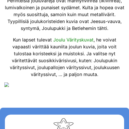
Perinteisiä jouluvärejä ovat männynvihreä (ikivihreä),
lumivalkoinen ja punaiset sydämet. Kulta ja hopea ovat
myös suosittuja, samoin kuin muut metallivärit.
Tyypillisiä joulukoristeiden kuvia ovat Jeesus-vauva,
syntymä, Joulupukki ja Betlehemin tähti.
Kun lapset tulevat
Joulu Värityskuvat
, he voivat
vapaasti värittää kauniita joulun kuvia, joita voit
tulostaa koristeeksi ja muistoksi. Ja valitse nyt
väritettävät suosikkivärisivusi, kuten: Joulupukin
värityssivut, joulupallojen värityssivut, joulukuusen
värityssivut, … ja paljon muuta.