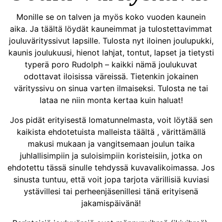
Monille se on talven ja myös koko vuoden kaunein
aika. Ja täältä löydät kauneimmat ja tulostettavimmat
jouluvärityssivut lapsille. Tulosta nyt iloinen joulupukki,
kaunis joulukuusi, hienot lahjat, tontut, lapset ja tietysti
typerä poro Rudolph – kaikki nämä joulukuvat
odottavat iloisissa väreissä. Tietenkin jokainen
värityssivu on sinua varten ilmaiseksi. Tulosta ne tai
lataa ne niin monta kertaa kuin haluat!
Jos pidät erityisestä lomatunnelmasta, voit löytää sen
kaikista ehdotetuista malleista täältä , värittämällä
makusi mukaan ja vangitsemaan joulun taika
juhlallisimpiin ja suloisimpiin koristeisiin, jotka on
ehdotettu tässä sinulle tehdyssä kuvavalikoimassa. Jos
sinusta tuntuu, että voit jopa tarjota värillisiä kuviasi
ystävillesi tai perheenjäsenillesi tänä erityisenä
jakamispäivänä!