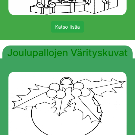
Katso lisää
Joulupallojen Värityskuvat