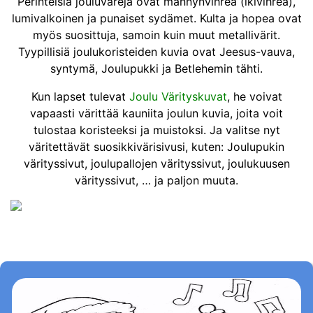
Perinteisiä jouluvärejä ovat männynvihreä (ikivihreä),
lumivalkoinen ja punaiset sydämet. Kulta ja hopea ovat
myös suosittuja, samoin kuin muut metallivärit.
Tyypillisiä joulukoristeiden kuvia ovat Jeesus-vauva,
syntymä, Joulupukki ja Betlehemin tähti.
Kun lapset tulevat
Joulu Värityskuvat
, he voivat
vapaasti värittää kauniita joulun kuvia, joita voit
tulostaa koristeeksi ja muistoksi. Ja valitse nyt
väritettävät suosikkivärisivusi, kuten: Joulupukin
värityssivut, joulupallojen värityssivut, joulukuusen
värityssivut, … ja paljon muuta.