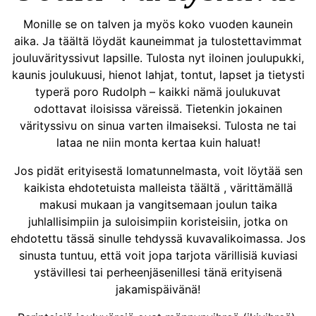
Monille se on talven ja myös koko vuoden kaunein
aika. Ja täältä löydät kauneimmat ja tulostettavimmat
jouluvärityssivut lapsille. Tulosta nyt iloinen joulupukki,
kaunis joulukuusi, hienot lahjat, tontut, lapset ja tietysti
typerä poro Rudolph – kaikki nämä joulukuvat
odottavat iloisissa väreissä. Tietenkin jokainen
värityssivu on sinua varten ilmaiseksi. Tulosta ne tai
lataa ne niin monta kertaa kuin haluat!
Jos pidät erityisestä lomatunnelmasta, voit löytää sen
kaikista ehdotetuista malleista täältä , värittämällä
makusi mukaan ja vangitsemaan joulun taika
juhlallisimpiin ja suloisimpiin koristeisiin, jotka on
ehdotettu tässä sinulle tehdyssä kuvavalikoimassa. Jos
sinusta tuntuu, että voit jopa tarjota värillisiä kuviasi
ystävillesi tai perheenjäsenillesi tänä erityisenä
jakamispäivänä!