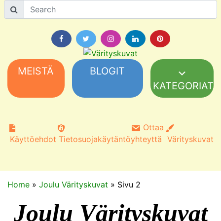
MEISTÄ
BLOGIT
KATEGORIAT
Ottaa
Käyttöehdot
Tietosuojakäytäntö
yhteyttä
Värityskuvat
Home
»
Joulu Värityskuvat
»
Sivu 2
Joulu Värityskuvat