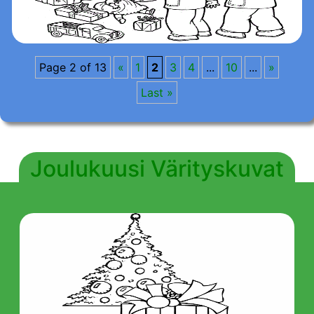
Page 2 of 13
«
1
2
3
4
...
10
...
»
Last »
Joulukuusi Värityskuvat