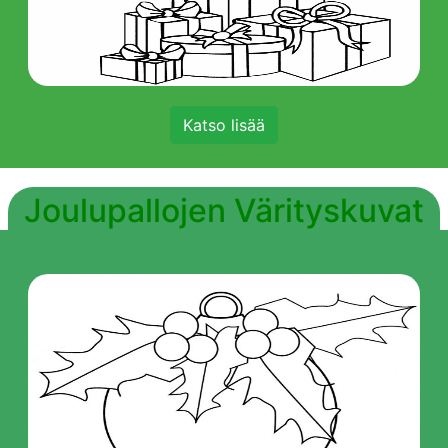
Katso lisää
Joulupallojen Värityskuvat