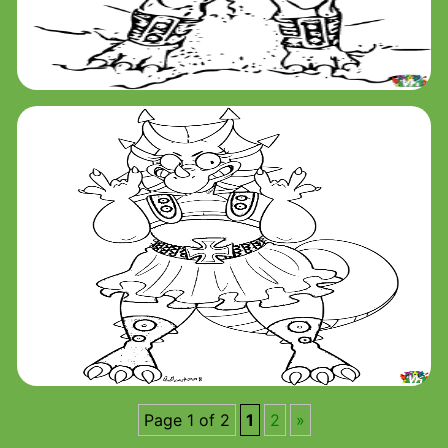
Page 1 of 2
1
2
»