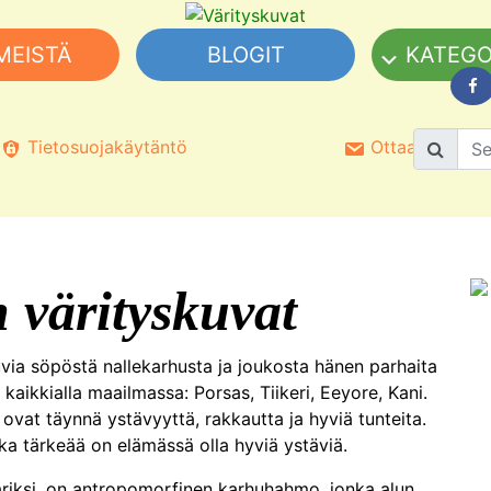
MEISTÄ
BLOGIT
KATEGO
Tietosuojakäytäntö
Ottaa yhteyttä
 värityskuvat
via söpöstä nallekarhusta ja joukosta hänen parhaita
kaikkialla maailmassa: Porsas, Tiikeri, Eeyore, Kani.
 ovat täynnä ystävyyttä, rakkautta ja hyviä tunteita.
nka tärkeää on elämässä olla hyviä ystäviä.
eariksi, on antropomorfinen karhuhahmo, jonka alun