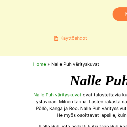
Käyttöehdot
Home
»
Nalle Puh värityskuvat
Nalle Puh
Nalle Puh värityskuvat
ovat tulostettavia ku
ystäviään. Milnen tarina. Lasten rakastama 
Pöllö, Kanga ja Roo. Nalle Puh värityssivut
He myös osoittavat lapsille, kui
Nalle Puh, jota hellästi kutsutaan Puh B