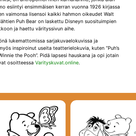
Hahmo esiintyi ensimmäisen kerran vuonna 1926 kirjassa
en vaimonsa lisensoi kaikki hahmon oikeudet Walt
 lähtien Puh Bear on laskettu Disneyn suosituimpien
oon ja haettu värityssivun aihe.
lönä lukemattomissa sarjakuvaelokuvissa ja
ös inspiroinut useita teatterielokuvia, kuten ”Puh’s
innie the Pooh”. Pidä lapsesi hauskana ja opi jotain
vat osoitteessa
Varityskuvat.online
.