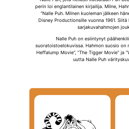
perin loi englantilainen kirjailija. Milne, 
”Nalle Puh. Milnen kuoleman jälkeen hän
Disney Productionsille vuonna 1961. Siitä
sarjakuvahahmojen joukk
Nalle Puh on esiintynyt päähenki
suoratoistoelokuvissa. Hahmon suosio on my
Heffalump Movie”, ”The Tigger Movie” ja ”W
uutta Nalle Puh väritysku