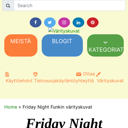
MEISTÄ
BLOGIT
KATEGORIAT
Ottaa
Käyttöehdot
Tietosuojakäytäntö
yhteyttä
Värityskuvat
Home
»
Friday Night Funkin värityskuvat
Friday Night