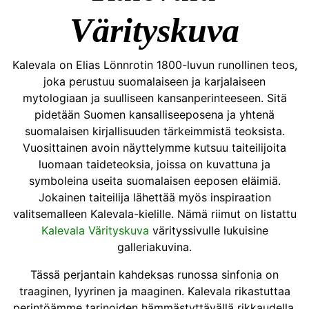
Värityskuva
Kalevala on Elias Lönnrotin 1800-luvun runollinen teos,
joka perustuu suomalaiseen ja karjalaiseen
mytologiaan ja suulliseen kansanperinteeseen. Sitä
pidetään Suomen kansalliseeposena ja yhtenä
suomalaisen kirjallisuuden tärkeimmistä teoksista.
Vuosittainen avoin näyttelymme kutsuu taiteilijoita
luomaan taideteoksia, joissa on kuvattuna ja
symboleina useita suomalaisen eeposen eläimiä.
Jokainen taiteilija lähettää myös inspiraation
valitsemalleen Kalevala-kielille. Nämä riimut on listattu
Kalevala Värityskuva
värityssivulle lukuisine
galleriakuvina.
Tässä perjantain kahdeksas runossa sinfonia on
traaginen, lyyrinen ja maaginen. Kalevala rikastuttaa
perintöämme tarinoiden hämmästyttävällä rikkaudella,