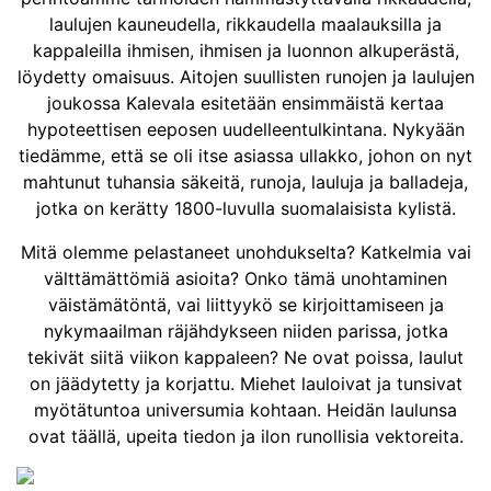
laulujen kauneudella, rikkaudella maalauksilla ja
kappaleilla ihmisen, ihmisen ja luonnon alkuperästä,
löydetty omaisuus. Aitojen suullisten runojen ja laulujen
joukossa Kalevala esitetään ensimmäistä kertaa
hypoteettisen eeposen uudelleentulkintana. Nykyään
tiedämme, että se oli itse asiassa ullakko, johon on nyt
mahtunut tuhansia säkeitä, runoja, lauluja ja balladeja,
jotka on kerätty 1800-luvulla suomalaisista kylistä.
Mitä olemme pelastaneet unohdukselta? Katkelmia vai
välttämättömiä asioita? Onko tämä unohtaminen
väistämätöntä, vai liittyykö se kirjoittamiseen ja
nykymaailman räjähdykseen niiden parissa, jotka
tekivät siitä viikon kappaleen? Ne ovat poissa, laulut
on jäädytetty ja korjattu. Miehet lauloivat ja tunsivat
myötätuntoa universumia kohtaan. Heidän laulunsa
ovat täällä, upeita tiedon ja ilon runollisia vektoreita.