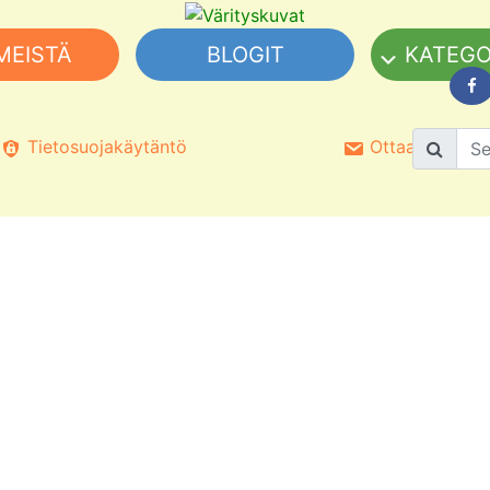
MEISTÄ
BLOGIT
KATEGO
Tietosuojakäytäntö
Ottaa yhteyttä