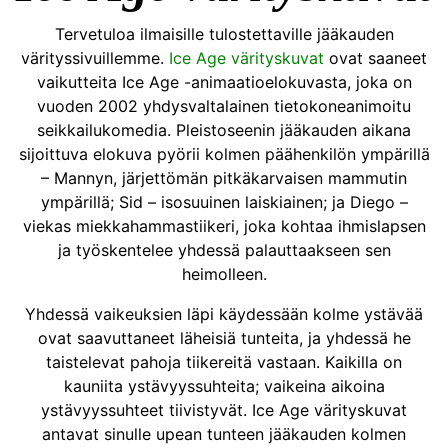
Tervetuloa ilmaisille tulostettaville jääkauden
värityssivuillemme.
Ice Age värityskuvat
ovat saaneet
vaikutteita Ice Age -animaatioelokuvasta, joka on
vuoden 2002 yhdysvaltalainen tietokoneanimoitu
seikkailukomedia. Pleistoseenin jääkauden aikana
sijoittuva elokuva pyörii kolmen päähenkilön ympärillä
– Mannyn, järjettömän pitkäkarvaisen mammutin
ympärillä; Sid – isosuuinen laiskiainen; ja Diego –
viekas miekkahammastiikeri, joka kohtaa ihmislapsen
ja työskentelee yhdessä palauttaakseen sen
heimolleen.
Yhdessä vaikeuksien läpi käydessään kolme ystävää
ovat saavuttaneet läheisiä tunteita, ja yhdessä he
taistelevat pahoja tiikereitä vastaan. Kaikilla on
kauniita ystävyyssuhteita; vaikeina aikoina
ystävyyssuhteet tiivistyvät. Ice Age värityskuvat
antavat sinulle upean tunteen jääkauden kolmen