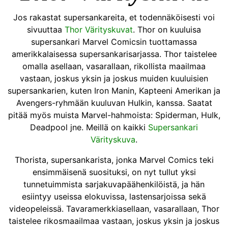
Jos rakastat supersankareita, et todennäköisesti voi
sivuuttaa
Thor Värityskuvat
. Thor on kuuluisa
supersankari Marvel Comicsin tuottamassa
amerikkalaisessa supersankarisarjassa. Thor taistelee
omalla asellaan, vasarallaan, rikollista maailmaa
vastaan, joskus yksin ja joskus muiden kuuluisien
supersankarien, kuten Iron Manin, Kapteeni Amerikan ja
Avengers-ryhmään kuuluvan Hulkin, kanssa. Saatat
pitää myös muista Marvel-hahmoista: Spiderman, Hulk,
Deadpool jne. Meillä on kaikki
Supersankari
Värityskuva
.
Thorista, supersankarista, jonka Marvel Comics teki
ensimmäisenä suosituksi, on nyt tullut yksi
tunnetuimmista sarjakuvapäähenkilöistä, ja hän
esiintyy useissa elokuvissa, lastensarjoissa sekä
videopeleissä. Tavaramerkkiasellaan, vasarallaan, Thor
taistelee rikosmaailmaa vastaan, joskus yksin ja joskus