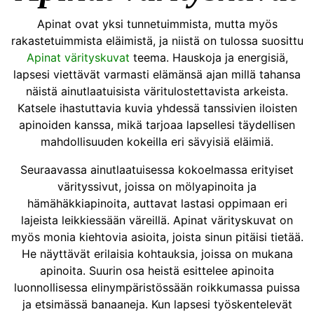
Apinat ovat yksi tunnetuimmista, mutta myös
rakastetuimmista eläimistä, ja niistä on tulossa suosittu
Apinat värityskuvat
teema. Hauskoja ja energisiä,
lapsesi viettävät varmasti elämänsä ajan millä tahansa
näistä ainutlaatuisista väritulostettavista arkeista.
Katsele ihastuttavia kuvia yhdessä tanssivien iloisten
apinoiden kanssa, mikä tarjoaa lapsellesi täydellisen
mahdollisuuden kokeilla eri sävyisiä eläimiä.
Seuraavassa ainutlaatuisessa kokoelmassa erityiset
värityssivut, joissa on mölyapinoita ja
hämähäkkiapinoita, auttavat lastasi oppimaan eri
lajeista leikkiessään väreillä. Apinat värityskuvat on
myös monia kiehtovia asioita, joista sinun pitäisi tietää.
He näyttävät erilaisia ​​kohtauksia, joissa on mukana
apinoita. Suurin osa heistä esittelee apinoita
luonnollisessa elinympäristössään roikkumassa puissa
ja etsimässä banaaneja. Kun lapsesi työskentelevät