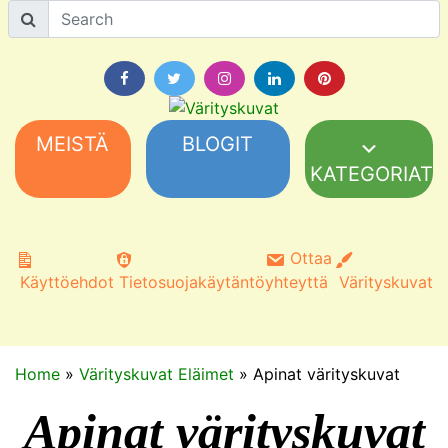
MEISTÄ
BLOGIT
KATEGORIAT
Ottaa
Käyttöehdot
Tietosuojakäytäntö
yhteyttä
Värityskuvat
Home
»
Värityskuvat Eläimet
»
Apinat värityskuvat
Apinat värityskuvat