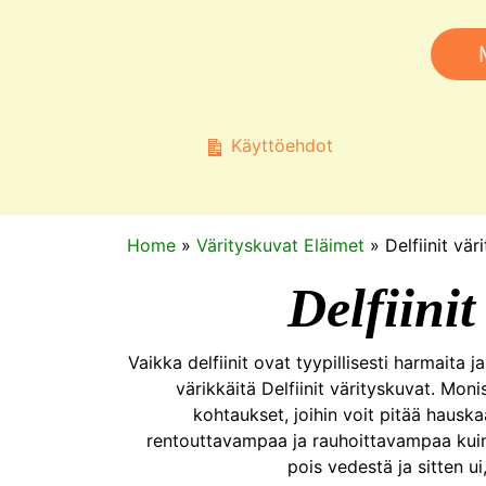
Käyttöehdot
Home
»
Värityskuvat Eläimet
»
Delfiinit vär
Delfiinit
Vaikka delfiinit ovat tyypillisesti harmaita j
värikkäitä Delfiinit värityskuvat. Mon
kohtaukset, joihin voit pitää hauskaa
rentouttavampaa ja rauhoittavampaa kuin i
pois vedestä ja sitten u