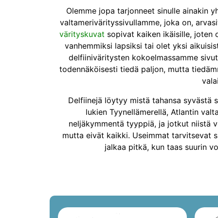
Olemme jopa tarjonneet sinulle ainakin y
valtamerivärityssivullamme, joka on, arvas
värityskuvat
sopivat kaiken ikäisille, joten 
vanhemmiksi lapsiksi tai olet yksi aikuisis
delfiiniväritysten kokoelmassamme sivut 
todennäköisesti tiedä paljon, mutta tiedämm
vala
Delfiinejä löytyy mistä tahansa syvästä 
lukien Tyynellämerellä, Atlantin valt
neljäkymmentä tyyppiä, ja jotkut niistä 
mutta eivät kaikki. Useimmat tarvitsevat s
jalkaa pitkä, kun taas suurin 