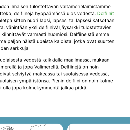
hden ilmaisen tulostettavan valtamerieläimistämme
itteko, delfiinejä hyppäämässä ulos vedestä.
Delfiinit
oletpa sitten nuori lapsi, lapsesi tai lapsesi katsotaan
ta, vähintään yksi delfiinivärjäysarkki tulostettavien
kiinnittävät varmasti huomiosi. Delfiineistä emme
e paljon näistä upeista kaloista, jotka ovat suurten
iden serkkuja.
suolaisesta vedestä kaikkialla maailmassa, mukaan
amerellä ja jopa Välimerellä. Delfiinejä on noin
voivat selviytyä makeassa tai suolaisessa vedessä,
uolaisen ympäristönsä. Pienin delfiini on noin kolme
voi olla jopa kolmekymmentä jalkaa pitkä.