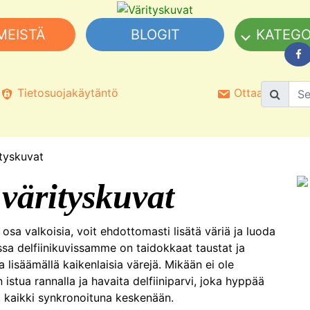
MEISTÄ
BLOGIT
KATEGO
Tietosuojakäytäntö
Ottaa yhteyttä
ityskuvat
 värityskuvat
a osa valkoisia, voit ehdottomasti lisätä väriä ja luoda
issa delfiinikuvissamme on taidokkaat taustat ja
 lisäämällä kaikenlaisia ​​värejä. Mikään ei ole
stua rannalla ja havaita delfiiniparvi, joka hyppää
i, kaikki synkronoituna keskenään.